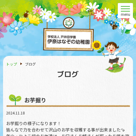
menu
トップ
ブログ
お芋掘り
2024.11.18
お芋掘りの様子になります！
皆んなで力を合わせて沢山のお芋を収穫する事が出来ました🍠