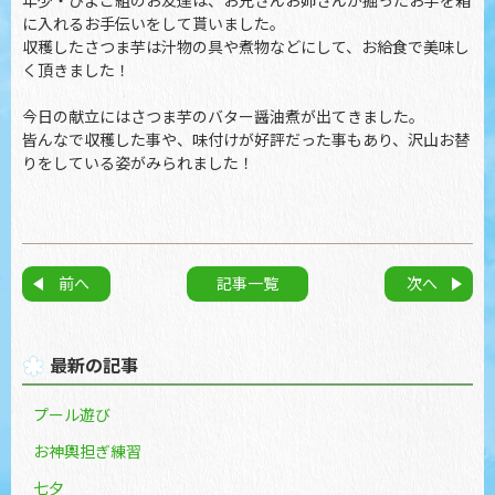
年少・ひよこ組のお友達は、お兄さんお姉さんが掘ったお芋を箱
に入れるお手伝いをして貰いました。
収穫したさつま芋は汁物の具や煮物などにして、お給食で美味し
く頂きました！
今日の献立にはさつま芋のバター醤油煮が出てきました。
皆んなで収穫した事や、味付けが好評だった事もあり、沢山お替
りをしている姿がみられました！
記事一覧
最新の記事
プール遊び
お神輿担ぎ練習
七夕