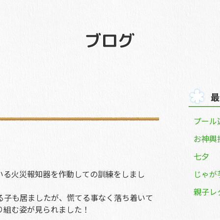
最
プール
お神輿
七夕
いる火災報知器を作動しての訓練をしまし
じゃが
親子レ
る子も居ましたが、慌てる事なく落ち着いて
り組む姿が見られました！